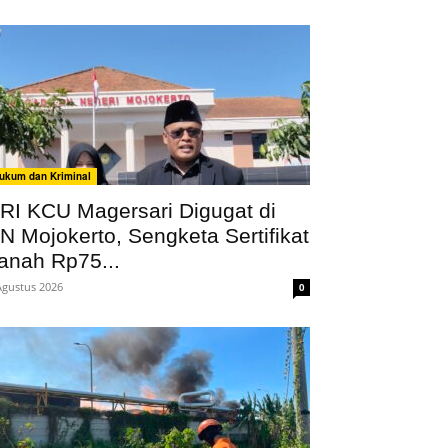
ukum dan Kriminal
RI KCU Magersari Digugat di
N Mojokerto, Sengketa Sertifikat
anah Rp75...
Agustus 2026
0