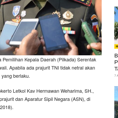
H
B
da Pemilihan Kepala Daerah (Pilkada) Serentak
P
li. Apabila ada prajurit TNI tidak netral akan
T
 yang berlaku.
7 
okerto Letkol Kav Hermawan Weharima, SH.,
jurit dan Aparatur Sipil Negara (ASN), di
2018).