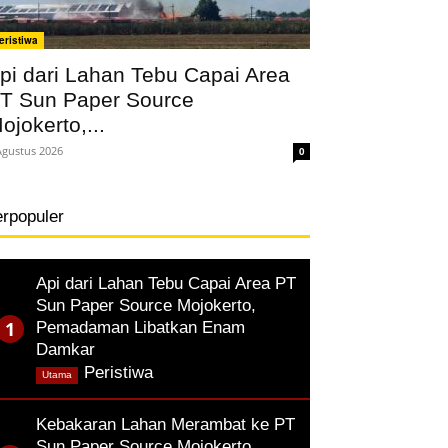
eristiwa
pi dari Lahan Tebu Capai Area
T Sun Paper Source
ojokerto,...
Agustus 2026
0
erpopuler
Api dari Lahan Tebu Capai Area PT
Sun Paper Source Mojokerto,
Pemadaman Libatkan Enam
Damkar
,
Peristiwa
Utama
Kebakaran Lahan Merambat ke PT
Sun Paper Source Mojokerto,