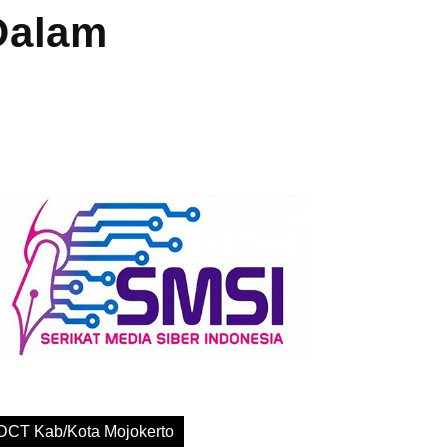
Dalam
DCT Kab/Kota Mojokerto