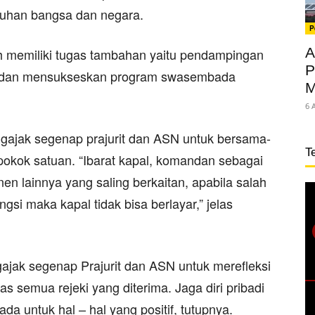
uhan bangsa dan negara.
P
A
ih memiliki tugas tambahan yaitu pendampingan
P
 dan mensukseskan program swasembada
M
.
6 
ajak segenap prajurit dan ASN untuk bersama-
T
okok satuan. “Ibarat kapal, komandan sebagai
n lainnya yang saling berkaitan, apabila salah
gsi maka kapal tidak bisa berlayar,” jelas
jak segenap Prajurit dan ASN untuk merefleksi
as semua rejeki yang diterima. Jaga diri pribadi
a untuk hal – hal yang positif, tutupnya.