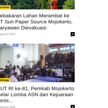
eristiwa
ebakaran Lahan Merambat ke
T Sun Paper Source Mojokerto,
aryawan Dievakuasi
Agustus 2026
0
lahraga
UT RI ke-81, Pemkab Mojokerto
elar Lomba ASN dan Kejuaraan
enis...
Agustus 2026
0