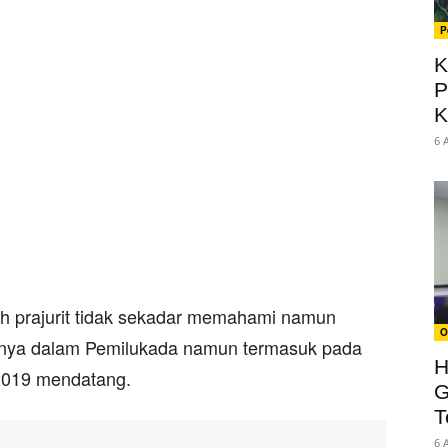
P
K
P
K
6 
 prajurit tidak sekadar memahami namun
O
hanya dalam Pemilukada namun termasuk pada
H
 2019 mendatang.
G
T
6 