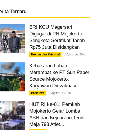
erita Terbaru
BRI KCU Magersari
Digugat di PN Mojokerto,
Sengketa Sertifikat Tanah
Rp75 Juta Disidangkan
7 Agustus 2026
Hukum dan Kriminal
Kebakaran Lahan
Merambat ke PT Sun Paper
Source Mojokerto,
Karyawan Dievakuasi
6 Agustus 2026
Peristiwa
HUT RI ke-81, Pemkab
Mojokerto Gelar Lomba
ASN dan Kejuaraan Tenis
Meja 793 Atlet...