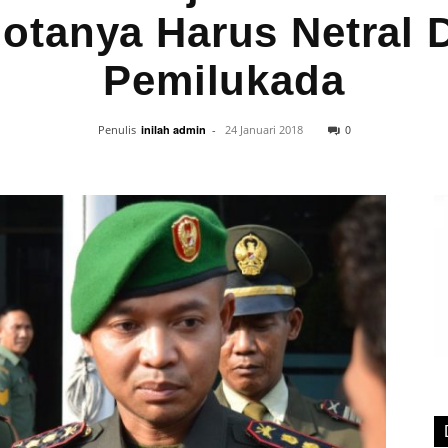
otanya Harus Netral 
Pemilukada
0
Penulis
inilah admin
-
24 Januari 2018