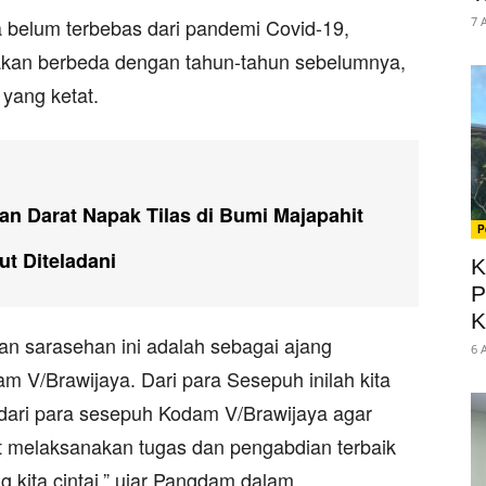
a belum terbebas dari pandemi Covid-19,
7 
nakan berbeda dengan tahun-tahun sebelumnya,
yang ketat.
tan Darat Napak Tilas di Bumi Majapahit
P
t Diteladani
K
P
K
tan sarasehan ini adalah sebagai ajang
6 
 V/Brawijaya. Dari para Sesepuh inilah kita
ari para sesepuh Kodam V/Brawijaya agar
at melaksanakan tugas dan pengabdian terbaik
 kita cintai,” ujar Pangdam dalam