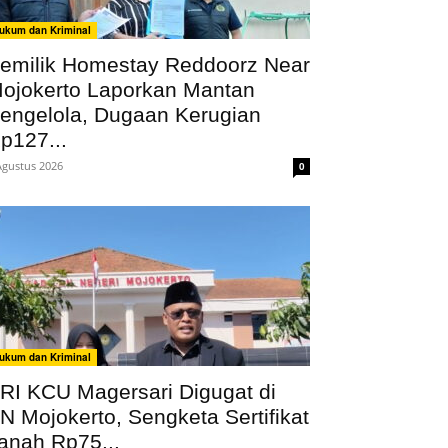
ukum dan Kriminal
emilik Homestay Reddoorz Near
ojokerto Laporkan Mantan
engelola, Dugaan Kerugian
p127...
Agustus 2026
0
ukum dan Kriminal
RI KCU Magersari Digugat di
N Mojokerto, Sengketa Sertifikat
anah Rp75...