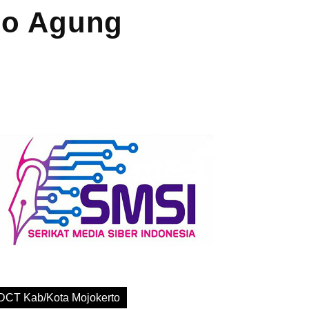
po Agung
DCT Kab/Kota Mojokerto