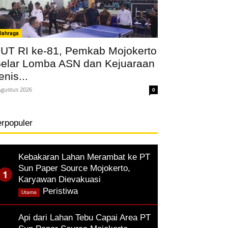
lahraga
UT RI ke-81, Pemkab Mojokerto
elar Lomba ASN dan Kejuaraan
enis...
Agustus 2026
0
erpopuler
Kebakaran Lahan Merambat ke PT
Sun Paper Source Mojokerto,
Karyawan Dievakuasi
,
Peristiwa
Utama
Api dari Lahan Tebu Capai Area PT