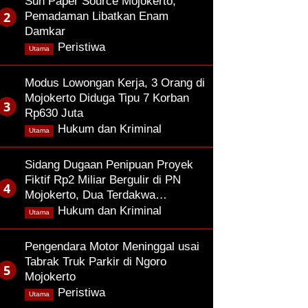
Sun Paper Source Mojokerto,
Pemadaman Libatkan Enam
Damkar
,
Peristiwa
Utama
Modus Lowongan Kerja, 3 Orang di
Mojokerto Diduga Tipu 7 Korban
Rp630 Juta
,
Hukum dan Kriminal
Utama
Sidang Dugaan Penipuan Proyek
Fiktif Rp2 Miliar Bergulir di PN
Mojokerto, Dua Terdakwa…
,
Hukum dan Kriminal
Utama
Pengendara Motor Meninggal usai
Tabrak Truk Parkir di Ngoro
Mojokerto
,
Peristiwa
Utama