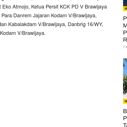
t Eko Atmojo, Ketua Persit KCK PD V Brawijaya
H
, Para Danrem Jajaran Kodam V/Brawijaya,
P
 dan Kabalakdam V/Brawijaya, Danbrig 16/WY,
M
 Kodam V/Brawijaya.
P
R
7 
H
B
P
T