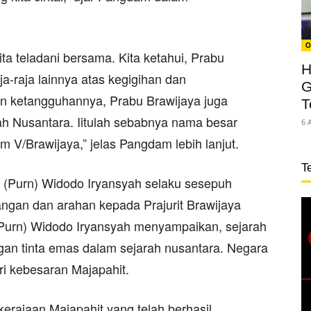
O
ta teladani bersama. Kita ketahui, Prabu
H
ja-raja lainnya atas kegigihan dan
G
an ketangguhannya, Prabu Brawijaya juga
T
 Nusantara. Iitulah sebabnya nama besar
6 
m V/Brawijaya,” jelas Pangdam lebih lanjut.
T
(Purn) Widodo Iryansyah selaku sesepuh
gan dan arahan kepada Prajurit Brawijaya
 (Purn) Widodo Iryansyah menyampaikan, sejarah
gan tinta emas dalam sejarah nusantara. Negara
ri kebesaran Majapahit.
kerajaan Majapahit yang telah berhasil