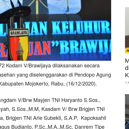
H
M
72 Kodam V/Brawijaya dilaksanakan secara
d
asehan yang diselenggarakan di Pendopo Agung
K
 Kabupaten Mojokerto, Rabu, (16/12/2020).
7 
Pangdam V/Brw Mayjen TNI Haryanto S.Sos.,
syah, S.Sos.,M.M, Kasdam V/ Brw Brigjen TNI
a, Brigjen TNI Arie Subekti, S.A.P, Kapoksahli
gus Budianto, P.Sc.,M.A.,M.Sc, Danrem Tipe