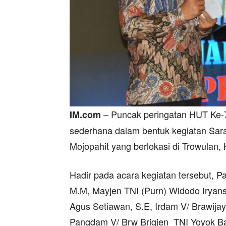
– Puncak peringatan HUT Ke-
IM.com
sederhana dalam bentuk kegiatan Sar
Mojopahit yang berlokasi di Trowulan,
Hadir pada acara kegiatan tersebut, 
M.M, Mayjen TNI (Purn) Widodo Iryan
Agus Setiawan, S.E, Irdam V/ Brawijay
Pangdam V/ Brw Brigjen TNI Yoyok Ba