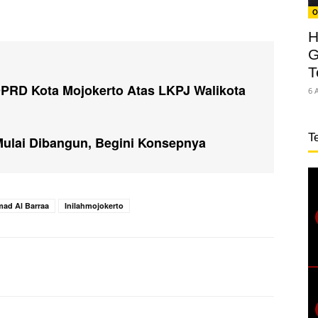
O
H
G
T
RD Kota Mojokerto Atas LKPJ Walikota
6 
T
 Mulai Dibangun, Begini Konsepnya
ad Al Barraa
Inilahmojokerto