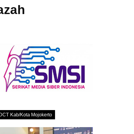
azah
DCT Kab/Kota Mojokerto