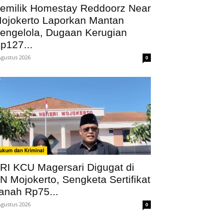
emilik Homestay Reddoorz Near
ojokerto Laporkan Mantan
engelola, Dugaan Kerugian
p127...
Agustus 2026
0
ukum dan Kriminal
RI KCU Magersari Digugat di
N Mojokerto, Sengketa Sertifikat
anah Rp75...
Agustus 2026
0