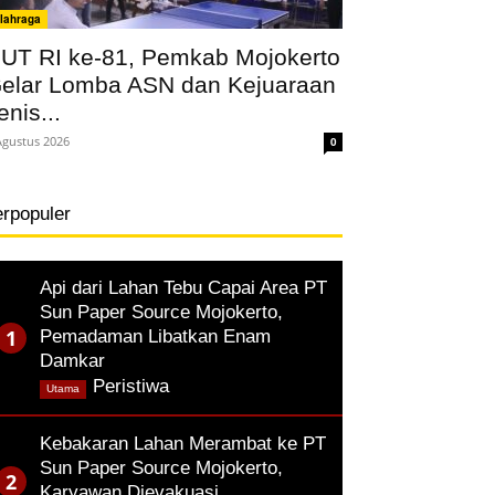
lahraga
UT RI ke-81, Pemkab Mojokerto
elar Lomba ASN dan Kejuaraan
enis...
Agustus 2026
0
erpopuler
Api dari Lahan Tebu Capai Area PT
Sun Paper Source Mojokerto,
Pemadaman Libatkan Enam
Damkar
,
Peristiwa
Utama
Kebakaran Lahan Merambat ke PT
Sun Paper Source Mojokerto,
Karyawan Dievakuasi