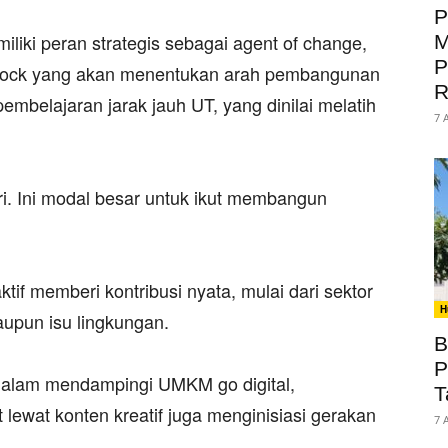
P
iki peran strategis sebagai agent of change,
M
P
on stock yang akan menentukan arah pembangunan
R
embelajaran jarak jauh UT, yang dinilai melatih
7 
ri. Ini modal besar untuk ikut membangun
if memberi kontribusi nyata, mulai dari sektor
H
aupun isu lingkungan.
B
P
dalam mendampingi UMKM go digital,
T
lewat konten kreatif juga menginisiasi gerakan
7 