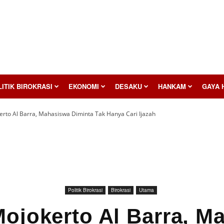
ITIK BIROKRASI
EKONOMI
DESAKU
HANKAM
GAYA 
erto Al Barra, Mahasiswa Diminta Tak Hanya Cari Ijazah
Politik Birokrasi
Birokrasi
Utama
Mojokerto Al Barra, M