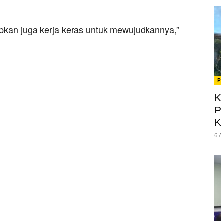
iapkan juga kerja keras untuk mewujudkannya,”
P
K
P
K
6 