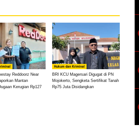
riminal
Hukum dan Kriminal
mestay Reddoorz Near
BRI KCU Magersari Digugat di PN
aporkan Mantan
Mojokerto, Sengketa Sertifikat Tanah
Dugaan Kerugian Rp127
Rp75 Juta Disidangkan