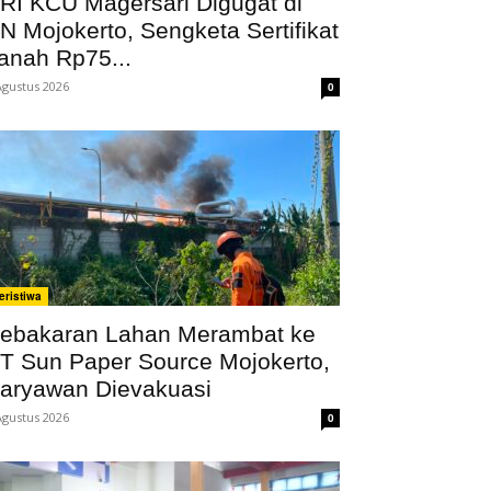
RI KCU Magersari Digugat di
N Mojokerto, Sengketa Sertifikat
anah Rp75...
Agustus 2026
0
eristiwa
ebakaran Lahan Merambat ke
T Sun Paper Source Mojokerto,
aryawan Dievakuasi
Agustus 2026
0