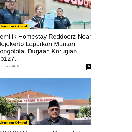
ukum dan Kriminal
emilik Homestay Reddoorz Near
ojokerto Laporkan Mantan
engelola, Dugaan Kerugian
p127...
Agustus 2026
0
ukum dan Kriminal