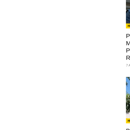
H
P
M
P
R
7 
H