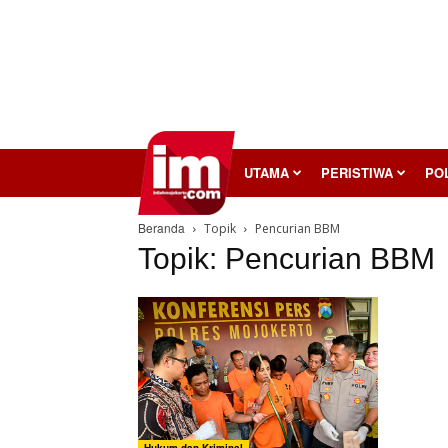
InilahMojokerto
UTAMA
PERISTIWA
POL
Beranda
Topik
Pencurian BBM
Topik: Pencurian BBM