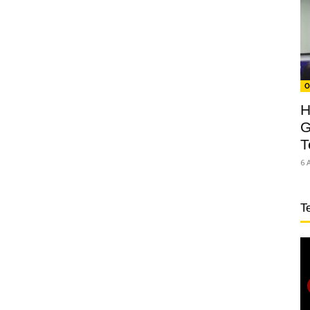
O
H
G
T
6 
T