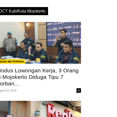
DCT Kab/Kota Mojokerto
ukum dan Kriminal
odus Lowongan Kerja, 3 Orang
i Mojokerto Diduga Tipu 7
orban...
Agustus 2026
0