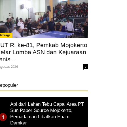
lahraga
UT RI ke-81, Pemkab Mojokerto
elar Lomba ASN dan Kejuaraan
enis...
Agustus 2026
0
erpopuler
Api dari Lahan Tebu Capai Area PT
Sun Paper Source Mojokerto,
Pemadaman Libatkan Enam
Damkar