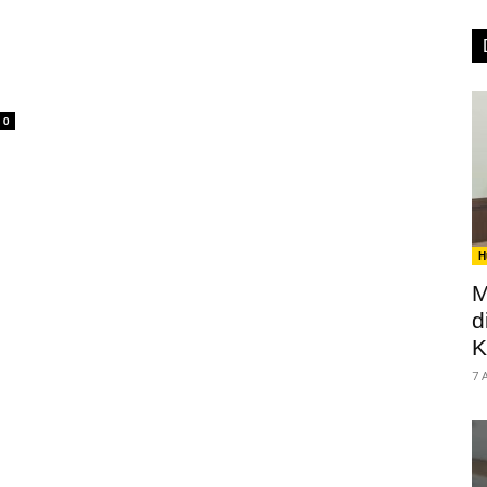
0
H
M
d
K
7 