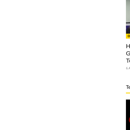
O
H
G
T
6 
T