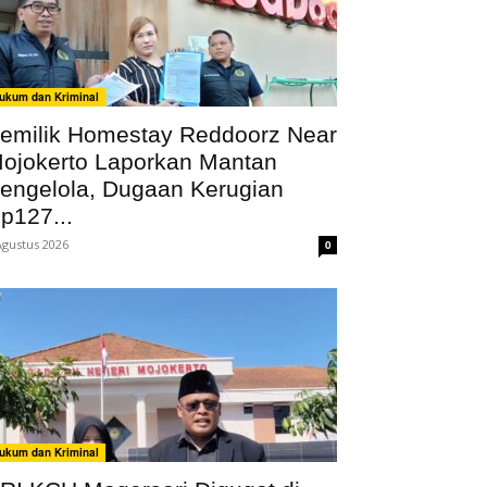
ukum dan Kriminal
emilik Homestay Reddoorz Near
ojokerto Laporkan Mantan
engelola, Dugaan Kerugian
p127...
Agustus 2026
0
ukum dan Kriminal