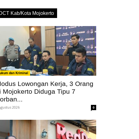
DCT Kab/Kota Mojokerto
ukum dan Kriminal
odus Lowongan Kerja, 3 Orang
i Mojokerto Diduga Tipu 7
orban...
Agustus 2026
0