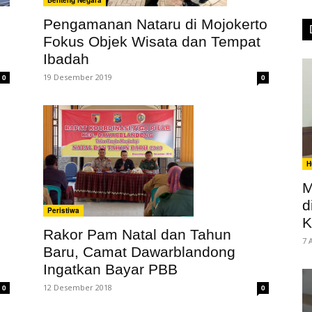
Pengamanan Nataru di Mojokerto
Fokus Objek Wisata dan Tempat
Ibadah
19 Desember 2019
0
0
H
M
d
Peristiwa
K
Rakor Pam Natal dan Tahun
7 
Baru, Camat Dawarblandong
Ingatkan Bayar PBB
12 Desember 2018
0
0