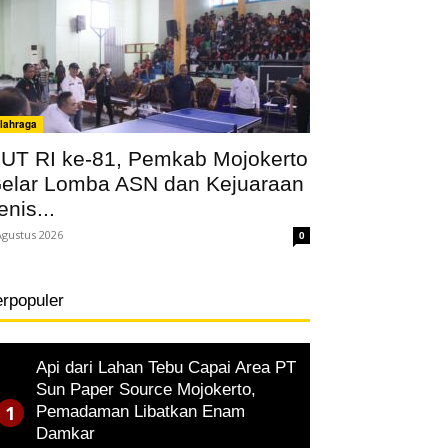
lahraga
UT RI ke-81, Pemkab Mojokerto
elar Lomba ASN dan Kejuaraan
enis...
Agustus 2026
0
erpopuler
Api dari Lahan Tebu Capai Area PT
Sun Paper Source Mojokerto,
Pemadaman Libatkan Enam
Damkar