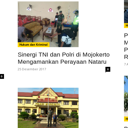
H
P
M
Hukum dan Kriminal
P
Sinergi TNI dan Polri di Mojokerto
R
Mengamankan Perayaan Nataru
7 
25 Desember 2017
0
0
H