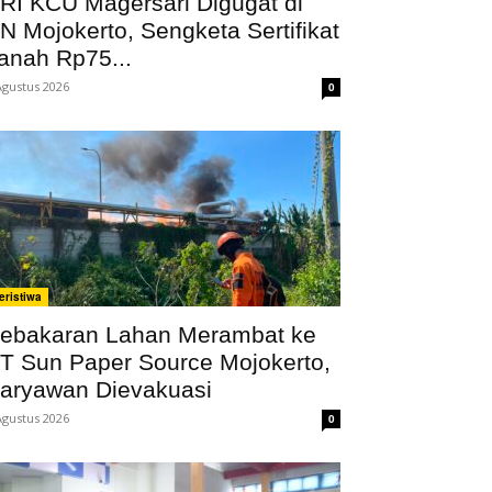
RI KCU Magersari Digugat di
N Mojokerto, Sengketa Sertifikat
anah Rp75...
Agustus 2026
0
eristiwa
ebakaran Lahan Merambat ke
T Sun Paper Source Mojokerto,
aryawan Dievakuasi
Agustus 2026
0