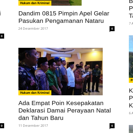
B
Hukum dan Kriminal
P
i
Dandim 0815 Pimpin Apel Gelar
T
Pasukan Pengamanan Nataru
7 
24 Desember 2017
0
0
P
K
Hukum dan Kriminal
P
Ada Empat Poin Kesepakatan
K
Deklarasi Damai Perayaan Natal
6 
dan Tahun Baru
11 Desember 2017
0
0