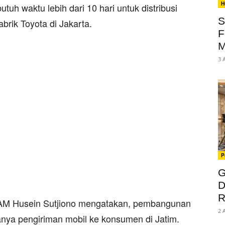
H
tuh waktu lebih dari 10 hari untuk distribusi
S
rik Toyota di Jakarta.
F
M
3 
P
G
D
R
 TAM Husein Sutjiono mengatakan, pembangunan
2 
amanya pengiriman mobil ke konsumen di Jatim.