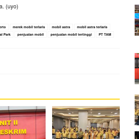
a. (uyo)
erto
merek mobil terlaris
mobil astra
mobil astra terlaris
al Park
penjualan mobil
penjualan mobil tertinggi
PT TAM