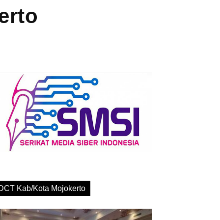
erto
DCT Kab/Kota Mojokerto