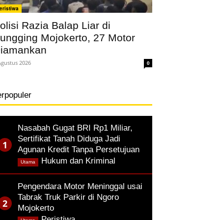
eristiwa
olisi Razia Balap Liar di
ungging Mojokerto, 27 Motor
iamankan
Agustus 2026
0
erpopuler
Nasabah Gugat BRI Rp1 Miliar,
Sertifikat Tanah Diduga Jadi
Agunan Kredit Tanpa Persetujuan
,
Hukum dan Kriminal
Utama
Pengendara Motor Meninggal usai
Tabrak Truk Parkir di Ngoro
Mojokerto
,
Peristiwa