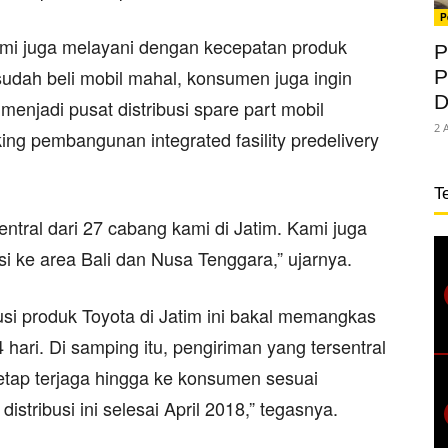
P
kami juga melayani dengan kecepatan produk
P
dah beli mobil mahal, konsumen juga ingin
P
D
n menjadi pusat distribusi spare part mobil
2 
ing pembangunan integrated fasility predelivery
T
entral dari 27 cabang kami di Jatim. Kami juga
i ke area Bali dan Nusa Tenggara,” ujarnya.
usi produk Toyota di Jatim ini bakal memangkas
hari. Di samping itu, pengiriman yang tersentral
etap terjaga hingga ke konsumen sesuai
istribusi ini selesai April 2018,” tegasnya.