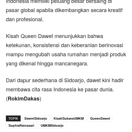
Indonesia memiliki peluang besar bersaing di
pasar global apabila dikembangkan secara kreatif
dan profesional.
Kisah Queen Dawet menunjukkan bahwa
ketekunan, konsistensi dan keberanian berinovasi
mampu mengubah usaha rumahan menjadi produk
yang dikenal hingga mancanegara.
Dari dapur sederhana di Sidoarjo, dawet kini hadir
membawa cita rasa Indonesia ke pasar dunia.
(
)
RokimDakas
TOPIK
DawetSidoarjo
KisahSuksesUMKM
QueenDawet
SophiaRatnasari
UMKMSidoarjo