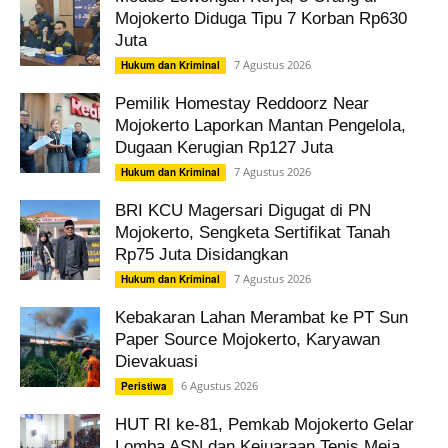
Mojokerto Diduga Tipu 7 Korban Rp630
Juta
7 Agustus 2026
Hukum dan Kriminal
Pemilik Homestay Reddoorz Near
Mojokerto Laporkan Mantan Pengelola,
Dugaan Kerugian Rp127 Juta
7 Agustus 2026
Hukum dan Kriminal
BRI KCU Magersari Digugat di PN
Mojokerto, Sengketa Sertifikat Tanah
Rp75 Juta Disidangkan
7 Agustus 2026
Hukum dan Kriminal
Kebakaran Lahan Merambat ke PT Sun
Paper Source Mojokerto, Karyawan
Dievakuasi
6 Agustus 2026
Peristiwa
HUT RI ke-81, Pemkab Mojokerto Gelar
Lomba ASN dan Kejuaraan Tenis Meja