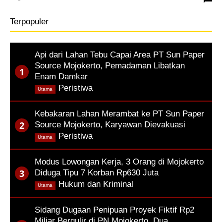
Terpopuler
Api dari Lahan Tebu Capai Area PT Sun Paper
Source Mojokerto, Pemadaman Libatkan
Enam Damkar
,
Peristiwa
Utama
Kebakaran Lahan Merambat ke PT Sun Paper
Source Mojokerto, Karyawan Dievakuasi
,
Peristiwa
Utama
Modus Lowongan Kerja, 3 Orang di Mojokerto
Diduga Tipu 7 Korban Rp630 Juta
,
Hukum dan Kriminal
Utama
Sidang Dugaan Penipuan Proyek Fiktif Rp2
Miliar Bergulir di PN Mojokerto, Dua