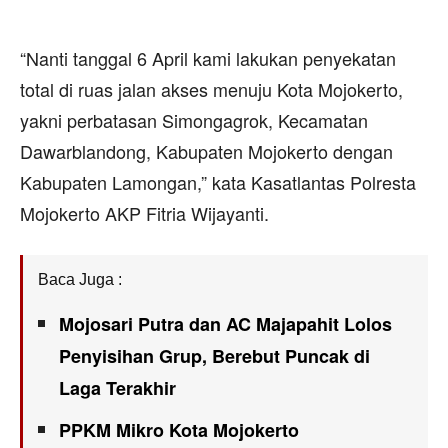
“Nanti tanggal 6 April kami lakukan penyekatan
total di ruas jalan akses menuju Kota Mojokerto,
yakni perbatasan Simongagrok, Kecamatan
Dawarblandong, Kabupaten Mojokerto dengan
Kabupaten Lamongan,” kata Kasatlantas Polresta
Mojokerto AKP Fitria Wijayanti.
Baca Juga :
Mojosari Putra dan AC Majapahit Lolos
Penyisihan Grup, Berebut Puncak di
Laga Terakhir
PPKM Mikro Kota Mojokerto