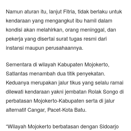
Namun aturan itu, lanjut Fitria, tidak berlaku untuk
kendaraan yang mengangkut ibu hamil dalam
kondisi akan melahirkan, orang meninggal, dan
pekerja yang disertai surat tugas resmi dari
instansi maupun perusahaannya.
Sementara di wilayah Kabupaten Mojokerto,
Satlantas menambah dua titik penyekatan.
Keduanya merupakan jalur tikus yang selalu ramai
dilewati kendaraan yakni jembatan Rolak Songo di
perbatasan Mojokerto-Kabupaten serta di jalur
alternatif Cangar, Pacet-Kota Batu.
“Wilayah Mojokerto berbatasan dengan Sidoarjo