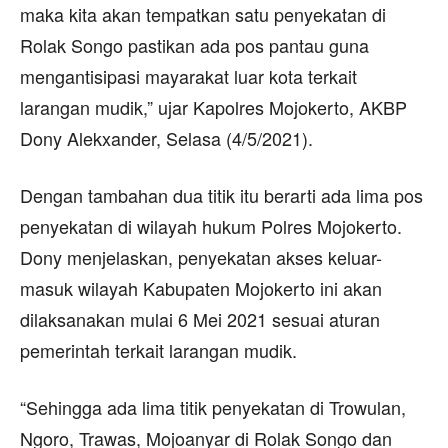
maka kita akan tempatkan satu penyekatan di
Rolak Songo pastikan ada pos pantau guna
mengantisipasi mayarakat luar kota terkait
larangan mudik,” ujar Kapolres Mojokerto, AKBP
Dony Alekxander, Selasa (4/5/2021).
Dengan tambahan dua titik itu berarti ada lima pos
penyekatan di wilayah hukum Polres Mojokerto.
Dony menjelaskan, penyekatan akses keluar-
masuk wilayah Kabupaten Mojokerto ini akan
dilaksanakan mulai 6 Mei 2021 sesuai aturan
pemerintah terkait larangan mudik.
“Sehingga ada lima titik penyekatan di Trowulan,
Ngoro, Trawas, Mojoanyar di Rolak Songo dan