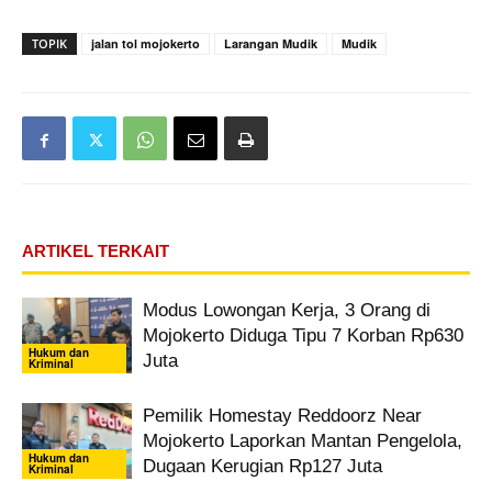
TOPIK
jalan tol mojokerto
Larangan Mudik
Mudik
ARTIKEL TERKAIT
Modus Lowongan Kerja, 3 Orang di
Mojokerto Diduga Tipu 7 Korban Rp630
Hukum dan
Juta
Kriminal
Pemilik Homestay Reddoorz Near
Mojokerto Laporkan Mantan Pengelola,
Hukum dan
Dugaan Kerugian Rp127 Juta
Kriminal