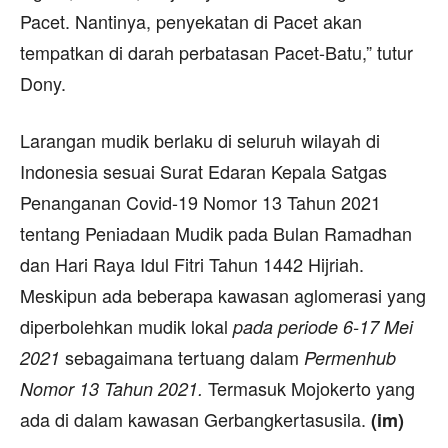
Pacet. Nantinya, penyekatan di Pacet akan
tempatkan di darah perbatasan Pacet-Batu,” tutur
Dony.
Larangan mudik berlaku di seluruh wilayah di
Indonesia sesuai Surat Edaran Kepala Satgas
Penanganan Covid-19 Nomor 13 Tahun 2021
tentang Peniadaan Mudik pada Bulan Ramadhan
dan Hari Raya Idul Fitri Tahun 1442 Hijriah.
Meskipun ada beberapa kawasan aglomerasi yang
diperbolehkan mudik lokal
pada periode 6-17 Mei
sebagaimana tertuang dalam
2021
Permenhub
Termasuk Mojokerto yang
Nomor 13 Tahun 2021.
ada di dalam kawasan Gerbangkertasusila.
(im)