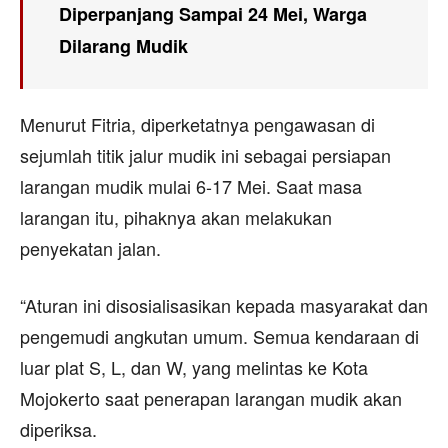
Diperpanjang Sampai 24 Mei, Warga
Dilarang Mudik
Menurut Fitria, diperketatnya pengawasan di
sejumlah titik jalur mudik ini sebagai persiapan
larangan mudik mulai 6-17 Mei. Saat masa
larangan itu, pihaknya akan melakukan
penyekatan jalan.
“Aturan ini disosialisasikan kepada masyarakat dan
pengemudi angkutan umum. Semua kendaraan di
luar plat S, L, dan W, yang melintas ke Kota
Mojokerto saat penerapan larangan mudik akan
diperiksa.