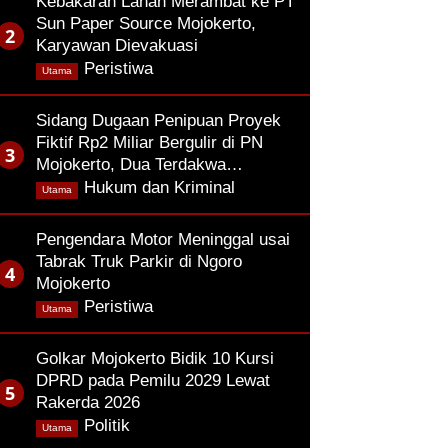
Kebakaran Lahan Merambat ke PT
Sun Paper Source Mojokerto,
Karyawan Dievakuasi
,
Peristiwa
Utama
Sidang Dugaan Penipuan Proyek
Fiktif Rp2 Miliar Bergulir di PN
Mojokerto, Dua Terdakwa…
,
Hukum dan Kriminal
Utama
Pengendara Motor Meninggal usai
Tabrak Truk Parkir di Ngoro
Mojokerto
,
Peristiwa
Utama
Golkar Mojokerto Bidik 10 Kursi
DPRD pada Pemilu 2029 Lewat
Rakerda 2026
,
Politik
Utama