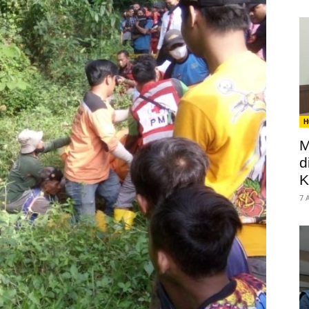
H
M
d
K
7 