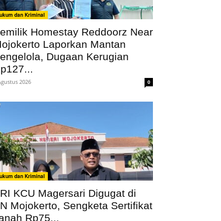
ukum dan Kriminal
emilik Homestay Reddoorz Near
ojokerto Laporkan Mantan
engelola, Dugaan Kerugian
p127...
Agustus 2026
0
ukum dan Kriminal
RI KCU Magersari Digugat di
N Mojokerto, Sengketa Sertifikat
anah Rp75...