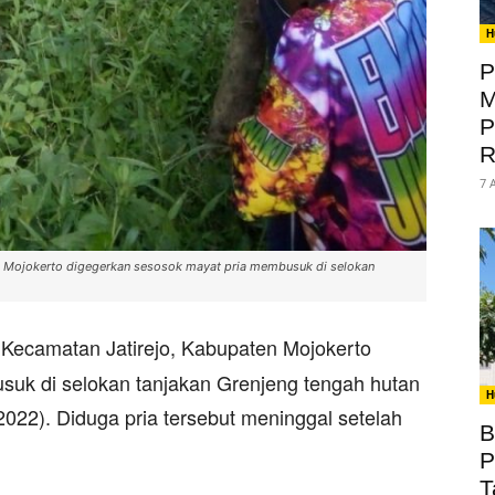
H
P
M
P
R
7 
n Mojokerto digegerkan sesosok mayat pria membusuk di selokan
ecamatan Jatirejo, Kabupaten Mojokerto
suk di selokan tanjakan Grenjeng tengah hutan
H
022). Diduga pria tersebut meninggal setelah
B
P
T