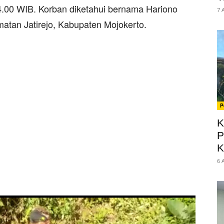
4.00 WIB. Korban diketahui bernama Hariono
7 
atan Jatirejo, Kabupaten Mojokerto.
P
K
P
K
6 