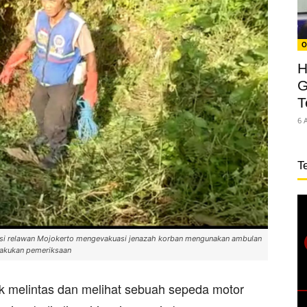
O
H
G
T
6 
T
ensi relawan Mojokerto mengevakuasi jenazah korban mengunakan ambulan
lakukan pemeriksaan
ruk melintas dan melihat sebuah sepeda motor