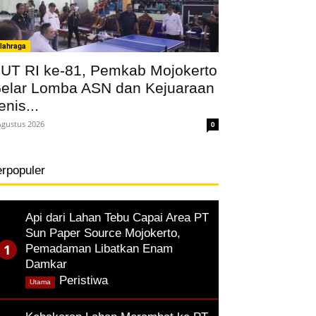
lahraga
UT RI ke-81, Pemkab Mojokerto
elar Lomba ASN dan Kejuaraan
enis...
Agustus 2026
0
erpopuler
Api dari Lahan Tebu Capai Area PT
Sun Paper Source Mojokerto,
Pemadaman Libatkan Enam
Damkar
,
Peristiwa
Utama