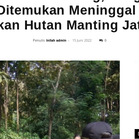
Ditemukan Meninggal 
kan Hutan Manting Jat
0
Penulis
inilah admin
-
15 Juni 2022