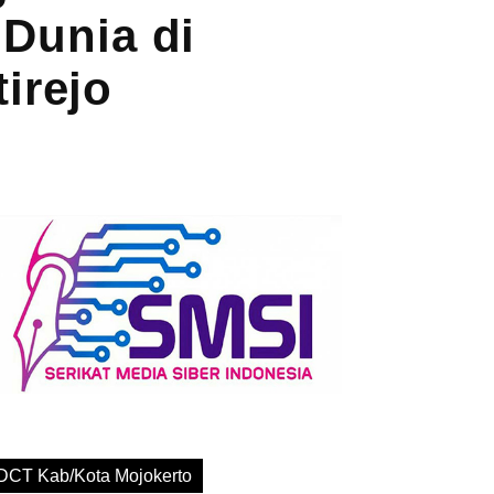
Dunia di
irejo
DCT Kab/Kota Mojokerto