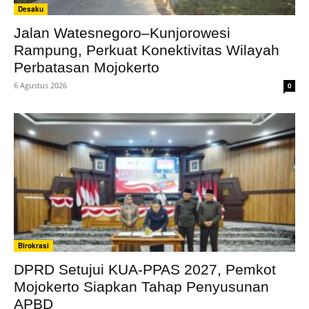
Desaku
Jalan Watesnegoro–Kunjorowesi
Rampung, Perkuat Konektivitas Wilayah
Perbatasan Mojokerto
6 Agustus 2026
0
Birokrasi
DPRD Setujui KUA-PPAS 2027, Pemkot
Mojokerto Siapkan Tahap Penyusunan
APBD