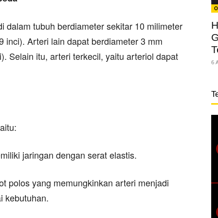
O
di dalam tubuh berdiameter sekitar 10 milimeter
H
G
 inci). Arteri lain dapat berdiameter 3 mm
T
 Selain itu, arteri terkecil, yaitu arteriol dapat
6 
T
aitu:
iliki jaringan dengan serat elastis.
tot polos yang memungkinkan arteri menjadi
ai kebutuhan.