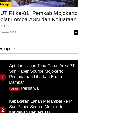
lahraga
UT RI ke-81, Pemkab Mojokerto
elar Lomba ASN dan Kejuaraan
enis...
Agustus 2026
0
erpopuler
Api dari Lahan Tebu Capai Area PT
Sun Paper Source Mojokerto,
Pemadaman Libatkan Enam
Damkar
,
Peristiwa
Utama
Kebakaran Lahan Merambat ke PT
Sun Paper Source Mojokerto,
Karyawan Dievakuasi