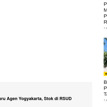
P
M
P
R
7 
H
B
P
T
uru Agen Yogyakarta, Stok di RSUD
7 