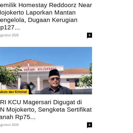
emilik Homestay Reddoorz Near
ojokerto Laporkan Mantan
engelola, Dugaan Kerugian
p127...
Agustus 2026
0
ukum dan Kriminal
RI KCU Magersari Digugat di
N Mojokerto, Sengketa Sertifikat
anah Rp75...
Agustus 2026
0