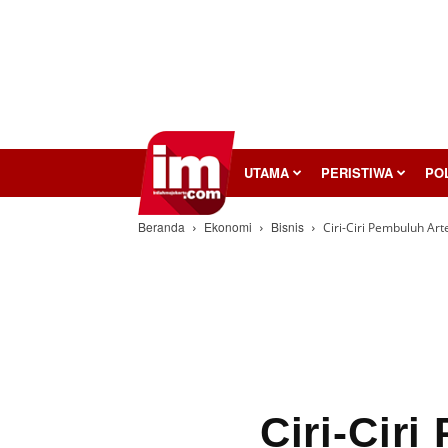
InilahMojokerto
UTAMA
PERISTIWA
POL
Beranda
Ekonomi
Bisnis
Ciri-Ciri Pembuluh Art
Ciri-Ciri