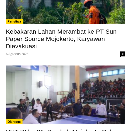
Peristiwa
Kebakaran Lahan Merambat ke PT Sun
Paper Source Mojokerto, Karyawan
Dievakuasi
6 Agustus 2026
0
Olahraga