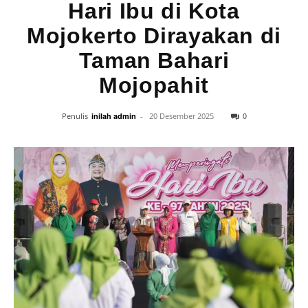
Hari Ibu di Kota
Mojokerto Dirayakan di
Taman Bahari
Mojopahit
0
Penulis
inilah admin
-
20 Desember 2025