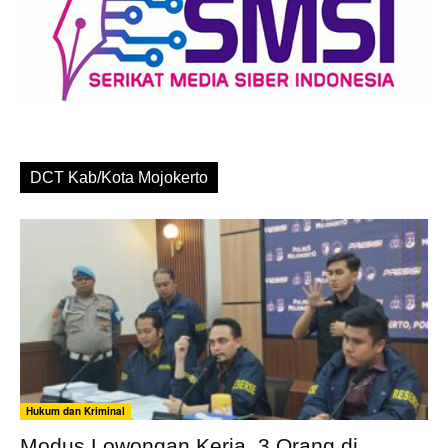
DCT Kab/Kota Mojokerto
Hukum dan Kriminal
Modus Lowongan Kerja, 3 Orang di