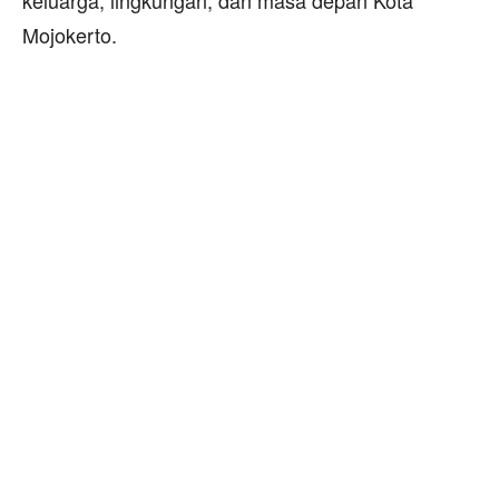
keluarga, lingkungan, dan masa depan Kota
Mojokerto.