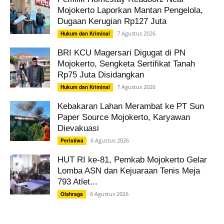
Mojokerto Laporkan Mantan Pengelola,
Dugaan Kerugian Rp127 Juta
7 Agustus 2026
Hukum dan Kriminal
BRI KCU Magersari Digugat di PN
Mojokerto, Sengketa Sertifikat Tanah
Rp75 Juta Disidangkan
7 Agustus 2026
Hukum dan Kriminal
Kebakaran Lahan Merambat ke PT Sun
Paper Source Mojokerto, Karyawan
Dievakuasi
6 Agustus 2026
Peristiwa
HUT RI ke-81, Pemkab Mojokerto Gelar
Lomba ASN dan Kejuaraan Tenis Meja
793 Atlet...
6 Agustus 2026
Olahraga