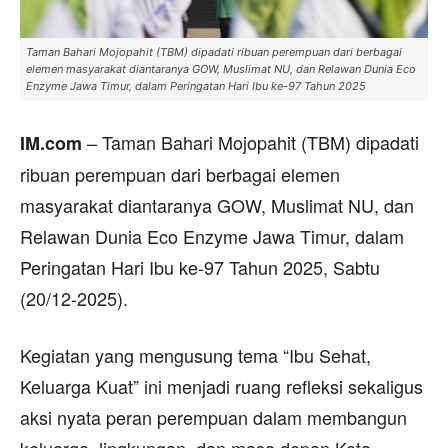
Taman Bahari Mojopahit (TBM) dipadati ribuan perempuan dari berbagai
elemen masyarakat diantaranya GOW, Muslimat NU, dan Relawan Dunia Eco
Enzyme Jawa Timur, dalam Peringatan Hari Ibu ke-97 Tahun 2025
– Taman Bahari Mojopahit (TBM) dipadati
IM.com
ribuan perempuan dari berbagai elemen
masyarakat diantaranya GOW, Muslimat NU, dan
Relawan Dunia Eco Enzyme Jawa Timur, dalam
Peringatan Hari Ibu ke-97 Tahun 2025, Sabtu
(20/12-2025).
Kegiatan yang mengusung tema “Ibu Sehat,
Keluarga Kuat” ini menjadi ruang refleksi sekaligus
aksi nyata peran perempuan dalam membangun