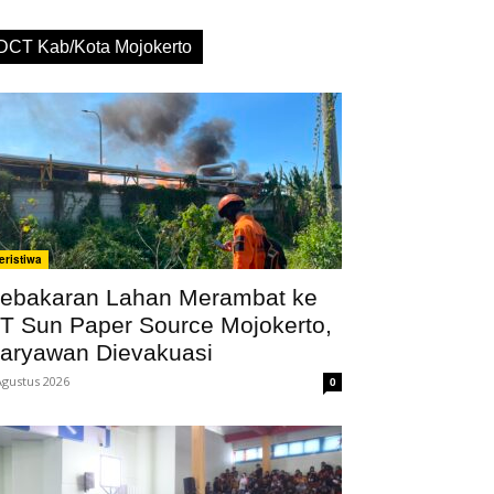
DCT Kab/Kota Mojokerto
eristiwa
ebakaran Lahan Merambat ke
T Sun Paper Source Mojokerto,
aryawan Dievakuasi
Agustus 2026
0