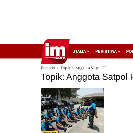
InilahMojokerto
UTAMA
PERISTIWA
POL
Beranda
Topik
Anggota Satpol PP
Topik: Anggota Satpol
Peristiwa