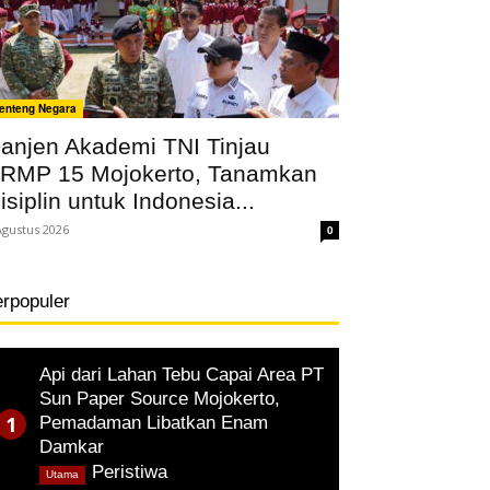
enteng Negara
anjen Akademi TNI Tinjau
RMP 15 Mojokerto, Tanamkan
isiplin untuk Indonesia...
Agustus 2026
0
erpopuler
Api dari Lahan Tebu Capai Area PT
Sun Paper Source Mojokerto,
Pemadaman Libatkan Enam
Damkar
,
Peristiwa
Utama