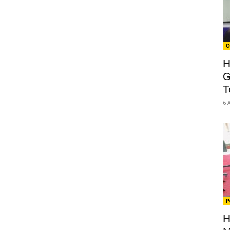
O
H
G
T
6 
P
H