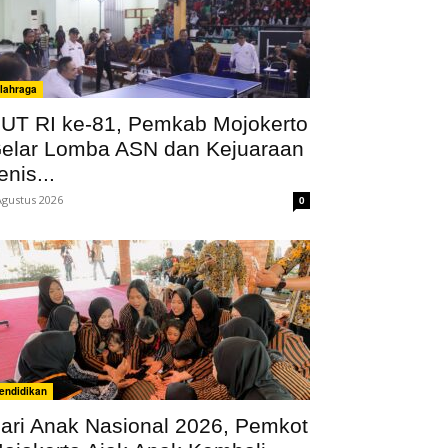
lahraga
UT RI ke-81, Pemkab Mojokerto
elar Lomba ASN dan Kejuaraan
enis...
Agustus 2026
0
endidikan
ari Anak Nasional 2026, Pemkot