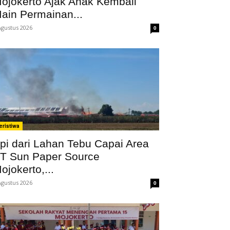
ojokerto Ajak Anak Kembali
ain Permainan...
Agustus 2026
0
eristiwa
pi dari Lahan Tebu Capai Area
T Sun Paper Source
ojokerto,...
Agustus 2026
0