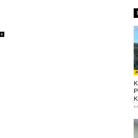
0
P
K
P
K
6 