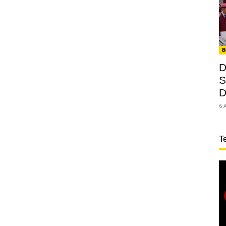
B
D
S
D
6 
T