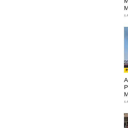
M
M
6 
P
A
P
M
6 