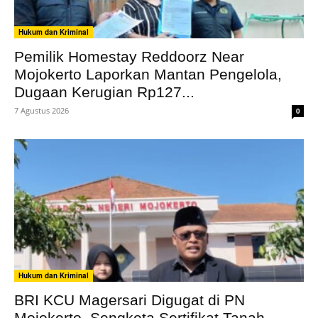
Hukum dan Kriminal
Pemilik Homestay Reddoorz Near
Mojokerto Laporkan Mantan Pengelola,
Dugaan Kerugian Rp127...
7 Agustus 2026
0
Hukum dan Kriminal
BRI KCU Magersari Digugat di PN
Mojokerto, Sengketa Sertifikat Tanah