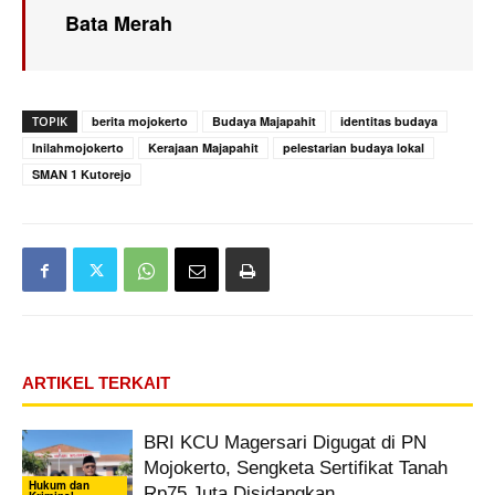
Bata Merah
TOPIK
berita mojokerto
Budaya Majapahit
identitas budaya
Inilahmojokerto
Kerajaan Majapahit
pelestarian budaya lokal
SMAN 1 Kutorejo
ARTIKEL TERKAIT
BRI KCU Magersari Digugat di PN
Mojokerto, Sengketa Sertifikat Tanah
Hukum dan
Rp75 Juta Disidangkan