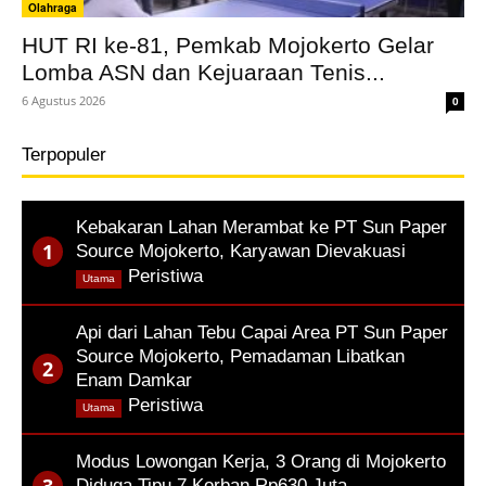
Olahraga
HUT RI ke-81, Pemkab Mojokerto Gelar
Lomba ASN dan Kejuaraan Tenis...
6 Agustus 2026
0
Terpopuler
Kebakaran Lahan Merambat ke PT Sun Paper
Source Mojokerto, Karyawan Dievakuasi
,
Peristiwa
Utama
Api dari Lahan Tebu Capai Area PT Sun Paper
Source Mojokerto, Pemadaman Libatkan
Enam Damkar
,
Peristiwa
Utama
Modus Lowongan Kerja, 3 Orang di Mojokerto
Diduga Tipu 7 Korban Rp630 Juta