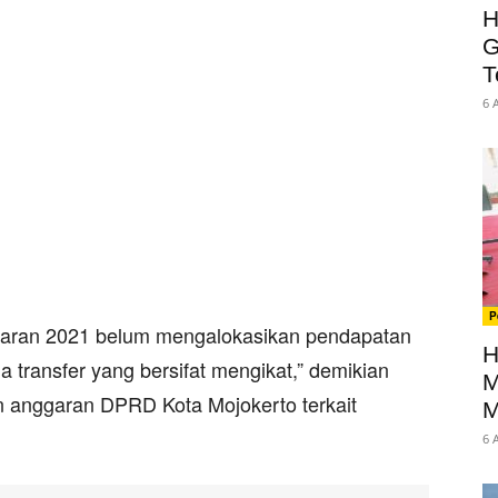
H
G
T
6 
P
aran 2021 belum mengalokasikan pendapatan
H
transfer yang bersifat mengikat,” demikian
M
dan anggaran DPRD Kota Mojokerto terkait
M
6 