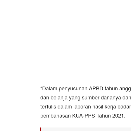
“Dalam penyusunan APBD tahun angg
dan belanja yang sumber dananya dana 
tertulis dalam laporan hasil kerja ba
pembahasan KUA-PPS Tahun 2021.