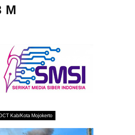
3 M
DCT Kab/Kota Mojokerto