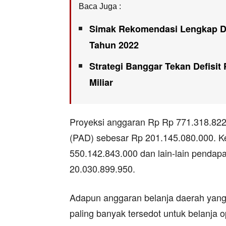
Baca Juga :
Simak Rekomendasi Lengkap DP
Tahun 2022
Strategi Banggar Tekan Defisit
Miliar
Proyeksi anggaran Rp Rp 771.318.822
(PAD) sebesar Rp 201.145.080.000. K
550.142.843.000 dan lain-lain pendap
20.030.899.950.
Adapun anggaran belanja daerah yang
paling banyak tersedot untuk belanja 