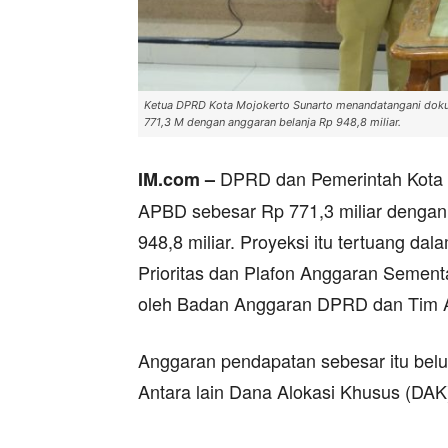
Ketua DPRD Kota Mojokerto Sunarto menandatangani do
771,3 M dengan anggaran belanja Rp 948,8 miliar.
DPRD dan Pemerintah Kota 
IM.com –
APBD sebesar Rp 771,3 miliar dengan 
948,8 miliar. Proyeksi itu tertuang
Prioritas dan Plafon Anggaran Semen
oleh Badan Anggaran DPRD dan Tim A
Anggaran pendapatan sebesar itu belu
Antara lain Dana Alokasi Khusus (DAK)