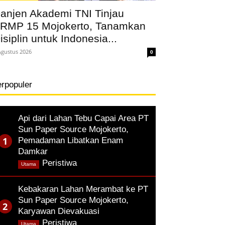
anjen Akademi TNI Tinjau
RMP 15 Mojokerto, Tanamkan
isiplin untuk Indonesia...
Agustus 2026
0
erpopuler
Api dari Lahan Tebu Capai Area PT
Sun Paper Source Mojokerto,
Pemadaman Libatkan Enam
Damkar
,
Peristiwa
Utama
Kebakaran Lahan Merambat ke PT
Sun Paper Source Mojokerto,
Karyawan Dievakuasi
,
Peristiwa
Utama