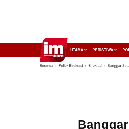
InilahMojokerto
UTAMA
PERISTIWA
POL
Beranda
Politik Birokrasi
Birokrasi
Banggar Setu
Banggar