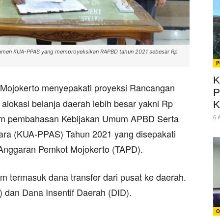
kumen KUA-PPAS yang memproyeksikan RAPBD tahun 2021 sebesar Rp
P
K
Mojokerto menyepakati proyeksi Rancangan
P
alokasi belanja daerah lebih besar yakni Rp
K
 dalam pembahasan Kebijakan Umum APBD Serta
6 
tara (KUA-PPAS) Tahun 2021 yang disepakati
nggaran Pemkot Mojokerto (TAPD).
m termasuk dana transfer dari pusat ke daerah.
 dan Dana Insentif Daerah (DID).
O