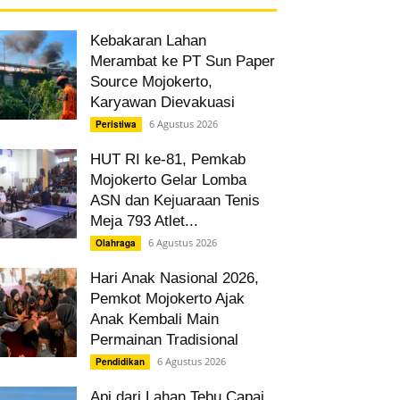
Kebakaran Lahan
Merambat ke PT Sun Paper
Source Mojokerto,
Karyawan Dievakuasi
6 Agustus 2026
Peristiwa
HUT RI ke-81, Pemkab
Mojokerto Gelar Lomba
ASN dan Kejuaraan Tenis
Meja 793 Atlet...
6 Agustus 2026
Olahraga
Hari Anak Nasional 2026,
Pemkot Mojokerto Ajak
Anak Kembali Main
Permainan Tradisional
6 Agustus 2026
Pendidikan
Api dari Lahan Tebu Capai