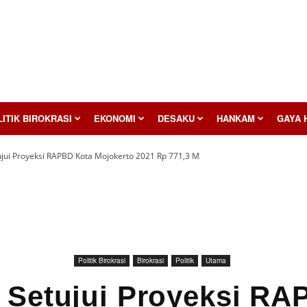
ITIK BIROKRASI
EKONOMI
DESAKU
HANKAM
GAYA 
jui Proyeksi RAPBD Kota Mojokerto 2021 Rp 771,3 M
Politik Birokrasi
Birokrasi
Politik
Utama
 Setujui Proyeksi RA