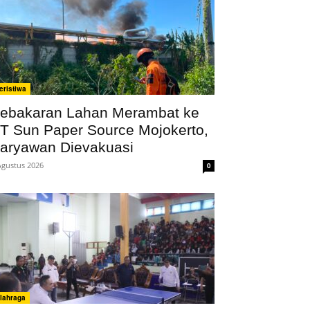
eristiwa
ebakaran Lahan Merambat ke
T Sun Paper Source Mojokerto,
aryawan Dievakuasi
Agustus 2026
0
lahraga