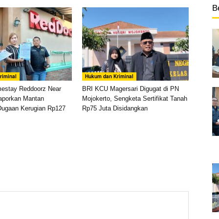
B
riminal
Hukum dan Kriminal
mestay Reddoorz Near
BRI KCU Magersari Digugat di PN
aporkan Mantan
Mojokerto, Sengketa Sertifikat Tanah
Dugaan Kerugian Rp127
Rp75 Juta Disidangkan