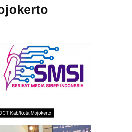
ojokerto
DCT Kab/Kota Mojokerto