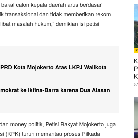
bakal calon kepala daerah arus berdasar
ik transaksional dan tidak memberikan rekom
libat masalah hukum,” demikian isi petisi
P
K
RD Kota Mojokerto Atas LKPJ Walikota
P
K
6 
okrat ke Ikfina-Barra karena Dua Alasan
 dan money politik, Petisi Rakyat Mojokerto juga
i (KPK) turun memantau proses Pilkada