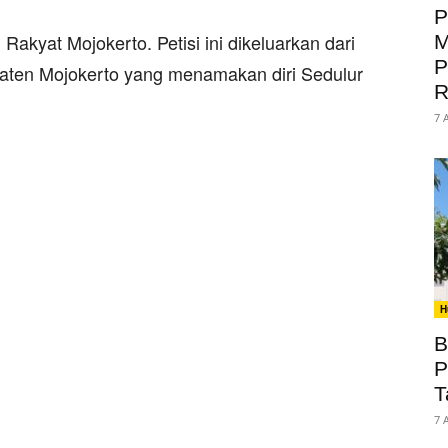
P
Rakyat Mojokerto. Petisi ini dikeluarkan dari
M
P
paten Mojokerto yang menamakan diri Sedulur
R
7 
H
B
P
T
7 