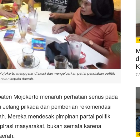
H
M
d
K
jokerto menggelar diskusi dan mengeluarkan petisi penolakan politik
7 
 calon kepala daerah.
ten Mojokerto menaruh perhatian serius pada
adi Jelang pilkada dan pemberian rekomendasi
ah. Mereka mendesak pimpinan partai politik
pirasi masyarakat, bukan semata karena
aerah.
H