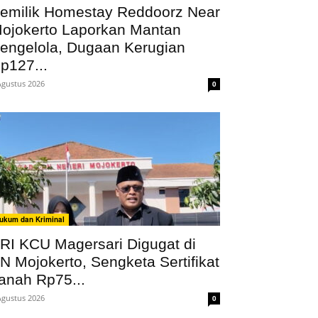
emilik Homestay Reddoorz Near
ojokerto Laporkan Mantan
engelola, Dugaan Kerugian
p127...
Agustus 2026
0
ukum dan Kriminal
RI KCU Magersari Digugat di
N Mojokerto, Sengketa Sertifikat
anah Rp75...
Agustus 2026
0