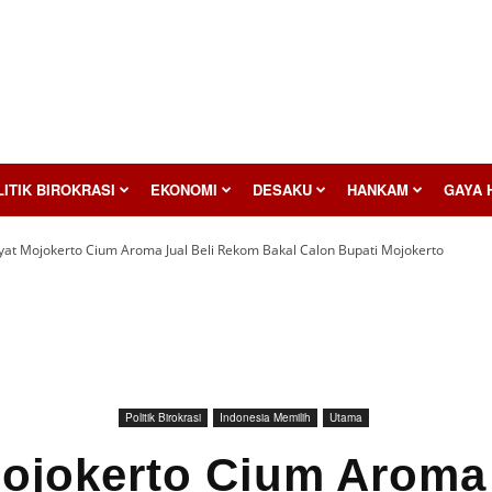
ITIK BIROKRASI
EKONOMI
DESAKU
HANKAM
GAYA 
yat Mojokerto Cium Aroma Jual Beli Rekom Bakal Calon Bupati Mojokerto
Politik Birokrasi
Indonesia Memilih
Utama
ojokerto Cium Aroma 