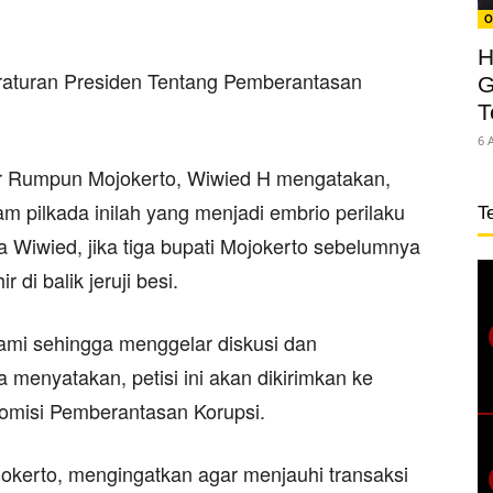
O
H
eraturan Presiden Tentang Pemberantasan
G
T
6 
kar Rumpun Mojokerto, Wiwied H mengatakan,
lam pilkada inilah yang menjadi embrio perilaku
T
a Wiwied, jika tiga bupati Mojokerto sebelumnya
di balik jeruji besi.
kami sehingga menggelar diskusi dan
Ia menyatakan, petisi ini akan dikirimkan ke
omisi Pemberantasan Korupsi.
ojokerto, mengingatkan agar menjauhi transaksi