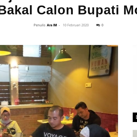
akal Calon Bupati M
0
Penulis
Ara IM
-
10 Februari 2020