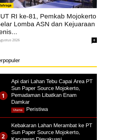
lahraga
UT RI ke-81, Pemkab Mojokerto
elar Lomba ASN dan Kejuaraan
enis...
Agustus 2026
0
erpopuler
Api dari Lahan Tebu Capai Area PT
Sun Paper Source Mojokerto,
Pemadaman Libatkan Enam
Damkar
,
Peristiwa
Utama
Kebakaran Lahan Merambat ke PT
Sun Paper Source Mojokerto,
Karyawan Dievakuasi