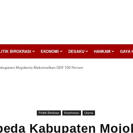
ITIK BIROKRASI
EKONOMI
DESAKU
HANKAM
GAYA 
abupaten Mojokerto Maksimalkan ODF 100 Persen
Politik Birokrasi
Kesehatan
Utama
eda Kabupaten Mojo