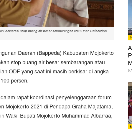
i deklarasi stop buang air besar sembarangan atau Open Defecation
P
A
gunan Daerah (Bappeda) Kabupaten Mojokerto
P
kan stop buang air besar sembarangan atau
M
an ODF yang saat ini masih berkisar di angka
6 
 100 persen.
dalam rapat koordinasi penyelenggaraan forum
en Mojokerto 2021 di Pendapa Graha Majatama,
diri Wakil Bupati Mojokerto Muhammad Albarraa,
B