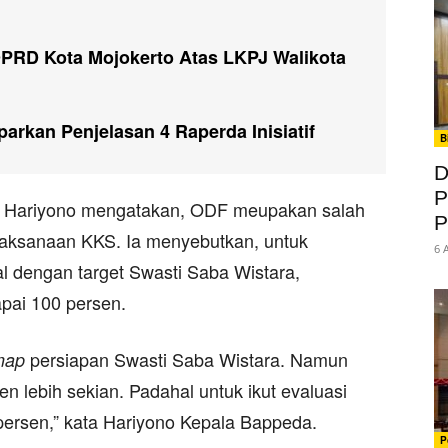
RD Kota Mojokerto Atas LKPJ Walikota
parkan Penjelasan 4 Raperda Inisiatif
B
D
P
o Hariyono mengatakan, ODF meupakan salah
P
elaksanaan KKS. Ia menyebutkan, untuk
6 
al dengan target Swasti Saba Wistara,
pai 100 persen.
persiapan Swasti Saba Wistara. Namun
map
en lebih sekian. Padahal untuk ikut evaluasi
ersen,” kata Hariyono Kepala Bappeda.
P