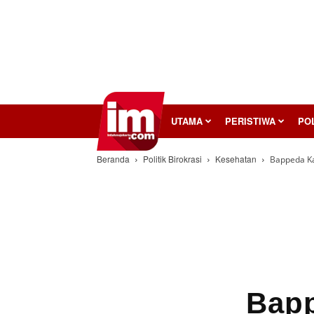
InilahMojokerto
UTAMA
PERISTIWA
POL
Beranda
Politik Birokrasi
Kesehatan
Bappeda K
Bapp