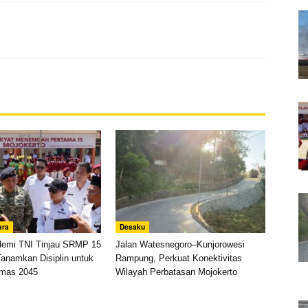
ara
Desaku
demi TNI Tinjau SRMP 15
Jalan Watesnegoro–Kunjorowesi
Tanamkan Disiplin untuk
Rampung, Perkuat Konektivitas
Emas 2045
Wilayah Perbatasan Mojokerto