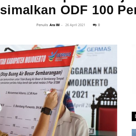
simalkan ODF 100 Pe
0
Penulis
Ara IM
-
26 April 2021