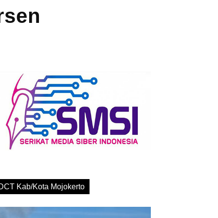
rsen
DCT Kab/Kota Mojokerto