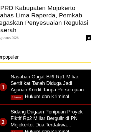
PRD Kabupaten Mojokerto
ahas Lima Raperda, Pemkab
egaskan Penyesuaian Regulasi
aerah
Agustus 2026
0
erpopuler
Nasabah Gugat BRI Rp1 Miliar,
Sertifikat Tanah Diduga Jadi
Agunan Kredit Tanpa Persetujuan
,
Hukum dan Kriminal
Utama
Sidang Dugaan Penipuan Proyek
Fiktif Rp2 Miliar Bergulir di PN
Mojokerto, Dua Terdakwa…
,
Hukum dan Kriminal