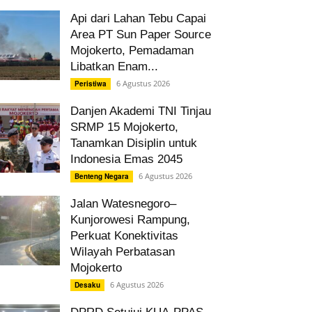
Api dari Lahan Tebu Capai
Area PT Sun Paper Source
Mojokerto, Pemadaman
Libatkan Enam...
6 Agustus 2026
Peristiwa
Danjen Akademi TNI Tinjau
SRMP 15 Mojokerto,
Tanamkan Disiplin untuk
Indonesia Emas 2045
6 Agustus 2026
Benteng Negara
Jalan Watesnegoro–
Kunjorowesi Rampung,
Perkuat Konektivitas
Wilayah Perbatasan
Mojokerto
6 Agustus 2026
Desaku