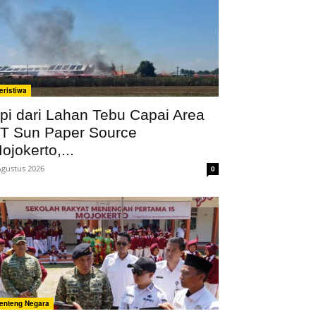
eristiwa
pi dari Lahan Tebu Capai Area
T Sun Paper Source
ojokerto,...
Agustus 2026
0
enteng Negara