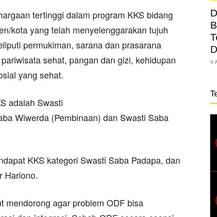
D
argaan tertinggi dalam program KKS bidang
B
en/kota yang telah menyelenggarakan tujuh
T
eliputi permukiman, sarana dan prasarana
D
 pariwisata sehat, pangan dan gizi, kehidupan
4 
osial yang sehat.
T
KS adalah Swasti
aba Wiwerda (Pembinaan) dan Swasti Saba
dapat KKS kategori Swasti Saba Padapa, dan
r Hariono.
ut mendorong agar problem ODF bisa