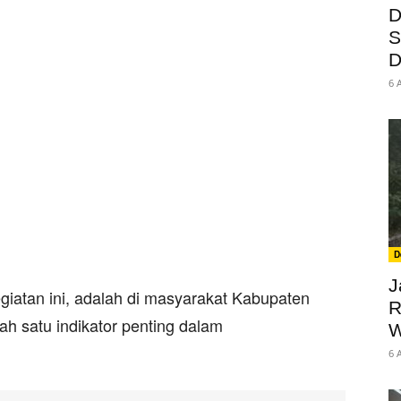
D
S
D
6 
D
J
iatan ini, adalah di masyarakat Kabupaten
R
h satu indikator penting dalam
W
6 