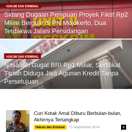
HUKUM DAN KRIMINAL
Sidang Dugaan Penipuan Proyek Fiktif Rp2
Miliar Bergulir di PN Mojokerto, Dua
Terdakwa Jalani Persidangan
HUKUM DAN KRIMINAL
Nasabah Gugat BRI Rp1 Miliar, Sertifikat
Tanah Diduga Jadi Agunan Kredit Tanpa
Persetujuan
Curi Kotak Amal Diburu Berbulan-bulan,
Akhirnya Tertangkap
15 September 2016
Hukum dan Kriminal
0