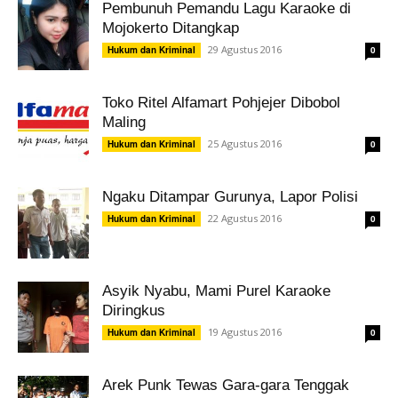
Pembunuh Pemandu Lagu Karaoke di
Mojokerto Ditangkap
29 Agustus 2016
Hukum dan Kriminal
0
Toko Ritel Alfamart Pohjejer Dibobol
Maling
25 Agustus 2016
Hukum dan Kriminal
0
Ngaku Ditampar Gurunya, Lapor Polisi
22 Agustus 2016
Hukum dan Kriminal
0
Asyik Nyabu, Mami Purel Karaoke
Diringkus
19 Agustus 2016
Hukum dan Kriminal
0
Arek Punk Tewas Gara-gara Tenggak