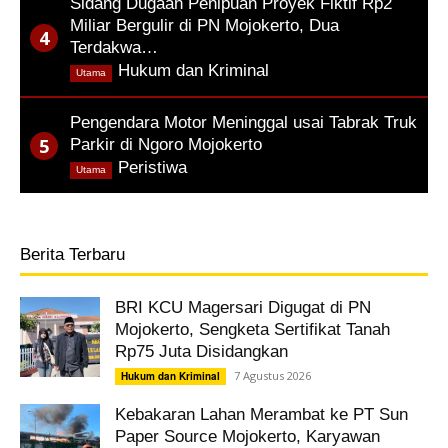
Sidang Dugaan Penipuan Proyek Fiktif Rp2
Miliar Bergulir di PN Mojokerto, Dua
Terdakwa…
,
Hukum dan Kriminal
Utama
Pengendara Motor Meninggal usai Tabrak Truk
Parkir di Ngoro Mojokerto
,
Peristiwa
Utama
Berita Terbaru
BRI KCU Magersari Digugat di PN
Mojokerto, Sengketa Sertifikat Tanah
Rp75 Juta Disidangkan
7 Agustus 2026
Hukum dan Kriminal
Kebakaran Lahan Merambat ke PT Sun
Paper Source Mojokerto, Karyawan