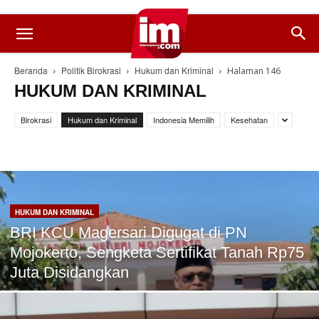
Beranda
Politik Birokrasi
Hukum dan Kriminal
Halaman 146
HUKUM DAN KRIMINAL
Birokrasi
Hukum dan Kriminal
Indonesia Memilih
Kesehatan
HUKUM DAN KRIMINAL
BRI KCU Magersari Digugat di PN
Mojokerto, Sengketa Sertifikat Tanah Rp75
Juta Disidangkan