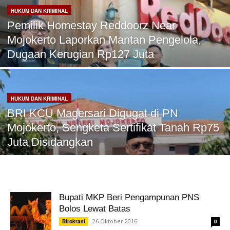
HUKUM DAN KRIMINAL
Pemilik Homestay Reddoorz Near
Mojokerto Laporkan Mantan Pengelola,
Dugaan Kerugian Rp127 Juta
HUKUM DAN KRIMINAL
BRI KCU Magersari Digugat di PN
Mojokerto, Sengketa Sertifikat Tanah Rp75
Juta Disidangkan
Bupati MKP Beri Pengampunan PNS
Bolos Lewat Batas
26 Oktober 2016
Birokrasi
0