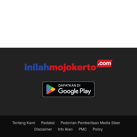
Tentang Kami
Redaksi
Pedoman Pemberitaan Media Siber
Disclaimer
Info Iklan
PMC
Policy