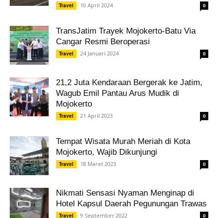
10 April 2024
Travel
0
TransJatim Trayek Mojokerto-Batu Via
Cangar Resmi Beroperasi
24 Januari 2024
Travel
0
21,2 Juta Kendaraan Bergerak ke Jatim,
Wagub Emil Pantau Arus Mudik di
Mojokerto
21 April 2023
Travel
0
Tempat Wisata Murah Meriah di Kota
Mojokerto, Wajib Dikunjungi
18 Maret 2023
Travel
0
Nikmati Sensasi Nyaman Menginap di
Hotel Kapsul Daerah Pegunungan Trawas
9 September 2022
Travel
0