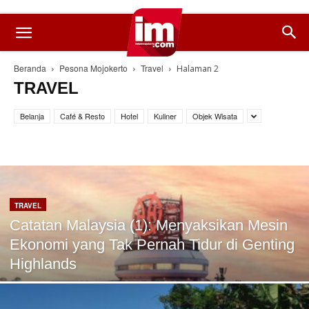
Beranda
Pesona Mojokerto
Travel
Halaman 2
TRAVEL
Belanja
Café & Resto
Hotel
Kuliner
Objek Wisata
TRAVEL
Catatan Malaysia (1): Menyaksikan Mesin
Ekonomi yang Tak Pernah Tidur di Genting
Highlands