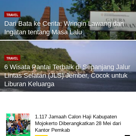
TRAVEL
Dari Bata ke Cerita: Wringin Lawang dan
Ingatan tentang Masa Lalu
TRAVEL
6 Wisata Pantai Terbaik di Sepanjang Jalur
Lintas Selatan (JLS) Jember, Cocok untuk
Liburan Keluarga
1.117 Jamaah Calon Haji Kabupaten
Mojokerto Diberangkatkan 28 Mei dari
Kantor Pemkab